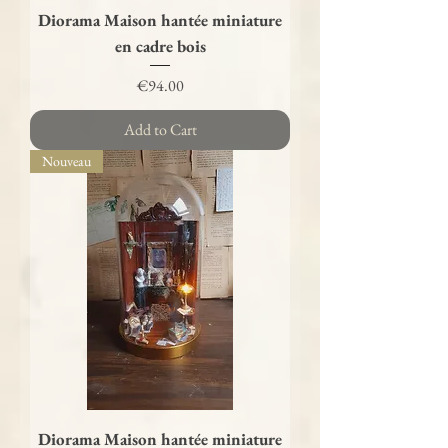
Diorama Maison hantée miniature
en cadre bois
Price
€94.00
Add to Cart
Nouveau
Diorama Maison hantée miniature