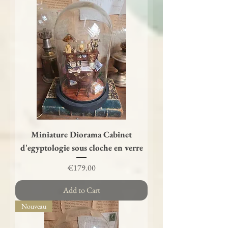
Miniature Diorama Cabinet
d'egyptologie sous cloche en verre
Price
€179.00
Add to Cart
Nouveau