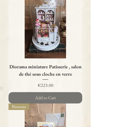
Diorama miniature Patisserie , salon
de thé sous cloche en verre
Price
€223.00
Add to Cart
Nouveau