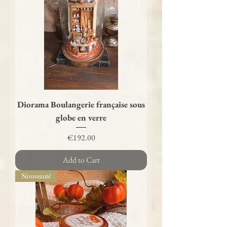
Diorama Boulangerie française sous
globe en verre
Price
€192.00
Add to Cart
Nouveauté