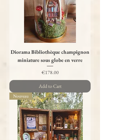
Diorama Bibliothèque champignon
miniature sous globe en verre
Price
€178.00
Add to Cart
Nouveau