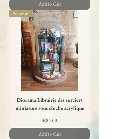
Add to Cart
Nouveau
Diorama Librairie des sorciers
miniature sous cloche acrylique
Price
€85.00
Add to Cart