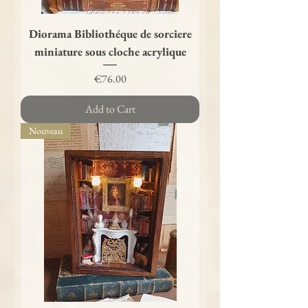
Diorama Bibliothéque de sorciere
miniature sous cloche acrylique
Price
€76.00
Add to Cart
Nouveau