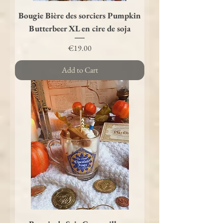
Bougie Bière des sorciers Pumpkin
Butterbeer XL en cire de soja
Price
€19.00
Add to Cart