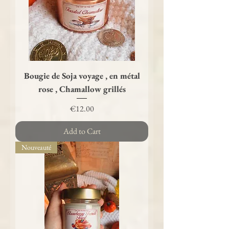
Bougie de Soja voyage , en métal
rose , Chamallow grillés
Price
€12.00
Add to Cart
Nouveauté