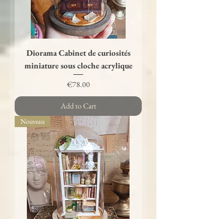
Diorama Cabinet de curiosités
miniature sous cloche acrylique
Price
€78.00
Add to Cart
Nouveau