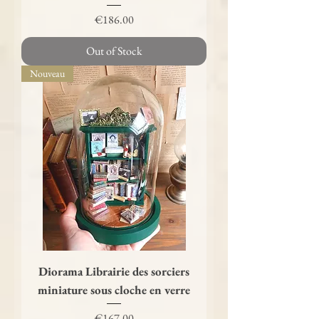
Price
€186.00
Out of Stock
Nouveau
Diorama Librairie des sorciers
miniature sous cloche en verre
Price
€167.00