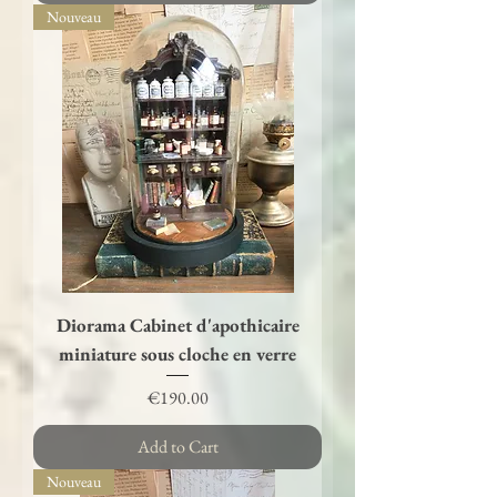
Nouveau
Diorama Cabinet d'apothicaire
miniature sous cloche en verre
Price
€190.00
Add to Cart
Nouveau