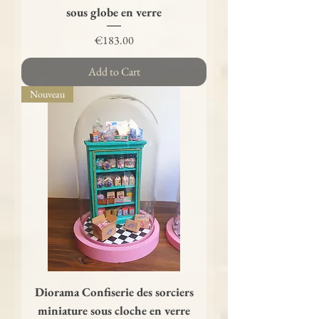
sous globe en verre
Price
€183.00
Add to Cart
Nouveau
Diorama Confiserie des sorciers
miniature sous cloche en verre