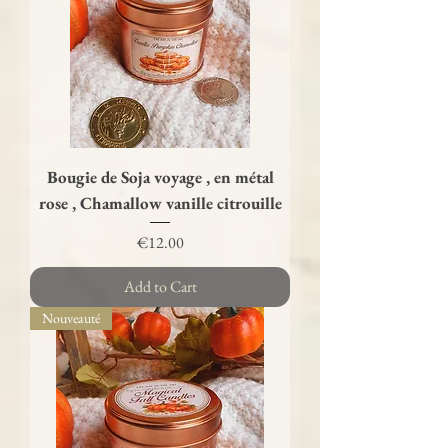
Bougie de Soja voyage , en métal
rose , Chamallow vanille citrouille
Price
€12.00
Add to Cart
Nouveauté