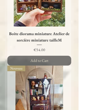
Boite diorama miniature Atelier de
sorcière miniature tailleM
Price
€54.00
Add to Cart
Nouveau