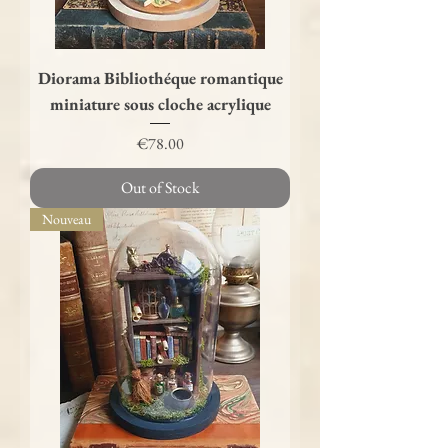
Diorama Bibliothéque romantique
miniature sous cloche acrylique
Price
€78.00
Out of Stock
Nouveau