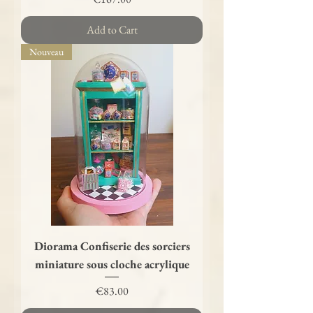
Add to Cart
Nouveau
Diorama Confiserie des sorciers
miniature sous cloche acrylique
Price
€83.00