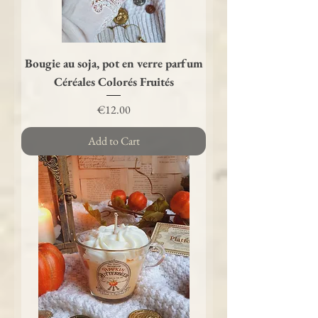
Bougie au soja, pot en verre parfum
Céréales Colorés Fruités
Price
€12.00
Add to Cart