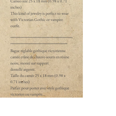
Cameo size 25 x 18 mm (0.98 x 0.71
inches)
This kind of jewelry is perfect to wear
with Victorian Gothic or vampire
outfit.
************************************************
********************************************
Bague réglable gothique victorienne
camée crâne de chauve-souris en résine
noire, monté sur support
dentellé argenté.
Taille du camée 25 x 18 mm (0.98 x
0.71 inches)
Parfait pour porter avec style gothique
victorien ou vampire...
PRODUCT INFO / INFO