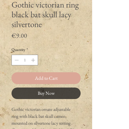
Gothic victorian ring
black bat skull lacy
silvertone
Price
€9.00
Quantity
*
Add to Cart
Buy Now
Gothic victorian ornate adjustable
ring with black bat skull cameo,
mounted on silvertone lacy setting .