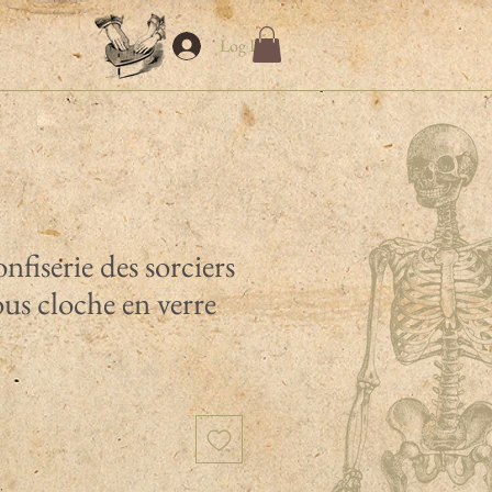
Log In
fiserie des sorciers
us cloche en verre