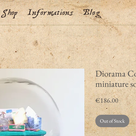
Shop
Informations
Blog
Diorama Con
miniature so
Price
€186.00
Out of Stock