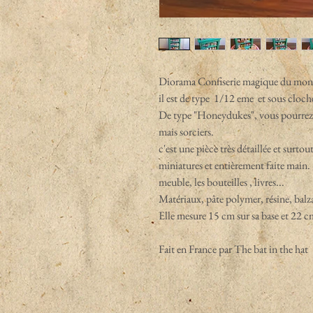
Diorama Confiserie magique du monde d
il est de type 1/12 eme et sous cloche
De type "Honeydukes", vous pourrez y 
mais sorciers.
c'est une pièce très détaillée et surt
miniatures et entièrement faite main. 
meuble, les bouteilles , livres...
Matériaux, pâte polymer, résine, balza,
Elle mesure 15 cm sur sa base et 22 cm
Fait en France par The bat in the hat