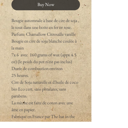
Buy Now
Bougie automnale à base de cire de soja ,
le tout dans une boite en fer or rose.
Parfum: Chamallow Citrouille vanille
Bougie en cire de soja blanche coulée à
la main
7x 6 avec 160 grams of wax (appx 4.5
oz) (le poids du pot n'est pas inclus)
Durée de combustion environ
25 heures.
Cire de Soja naturelle et d'huile de coco
bio Eco cert, sans phtalates, sans
parabens.
La mèche est faite de coton avec une
âme en papier.
Fabriqué en France par The bat in the
hat shop