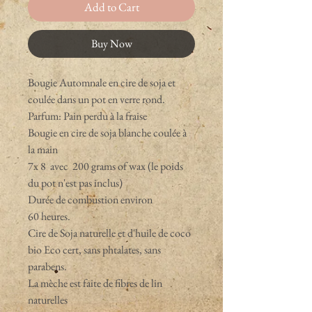
Add to Cart
Buy Now
Bougie Automnale en cire de soja et
coulée dans un pot en verre rond.
Parfum: Pain perdu à la fraise
Bougie en cire de soja blanche coulée à
la main
7x 8 avec 200 grams of wax (le poids
du pot n'est pas inclus)
Durée de combustion environ
60 heures.
Cire de Soja naturelle et d'huile de coco
bio Eco cert, sans phtalates, sans
parabens.
La mèche est faite de fibres de lin
naturelles